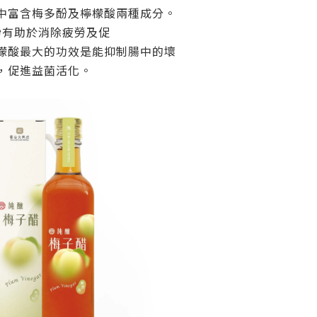
中富含梅多酚及檸檬酸兩種成分。
酚有助於消除疲勞及促
檬酸最大的功效是能抑制腸中的壞
，促進益菌活化。