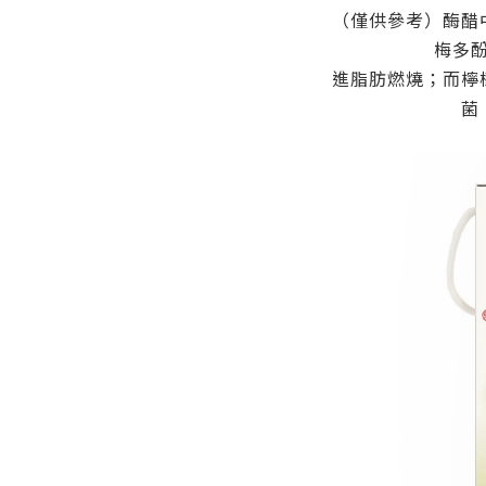
（僅供參考）酶醋
梅多
進脂肪燃燒；而檸
菌