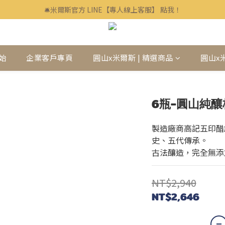
🛎米爾斯官方 LINE【專人線上客服】 點我！
🛎米爾斯官方 LINE【專人線上客服】 點我！
企業客戶、福委會訂購歡迎洽詢▶▶▶ LINE ID : @mills
🛎米爾斯官方 LINE【專人線上客服】 點我！
始
企業客戶專頁
圓山x米爾斯 | 精選商品
圓山x
6瓶-圓山純
製造廠商高記五印醋
史、五代傳承。
古法釀造，完全無添
NT$2,940
NT$2,646