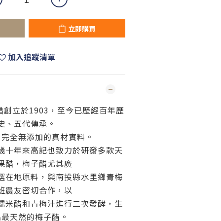
立即購買
加入追蹤清單
創立於1903，至今已歷經百年歷
史、五代傳承。
，完全無添加的真材實料。
幾十年來高記也致力於研發多款天
果醋，梅子醋尤其廣
選在地原料，與南投縣水里鄉青梅
班農友密切合作，以
糯米醋和青梅汁進行二次發酵，生
出最天然的梅子醋。