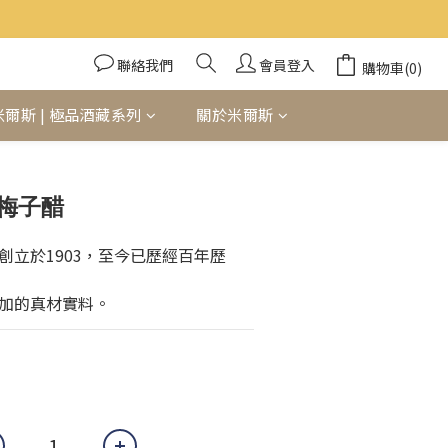
聯絡我們
會員登入
購物車(0)
米爾斯 | 極品酒藏系列
關於米爾斯
立即購買
釀梅子醋
創立於1903，至今已歷經百年歷
加的真材實料。