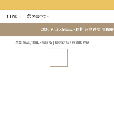
$
TWD
繁體中文
2026 圓山大飯店x米爾斯 月餅禮盒 預購開
全部商品
/
圓山x米爾斯 | 精選商品
/
無添加純釀