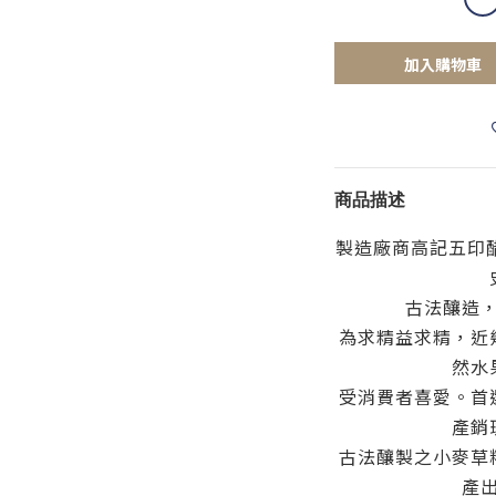
加入購物車
商品描述
製造廠商高記五印醋
古法釀造
為求精益求精，近
然水
受消費者喜愛。首
產銷
古法釀製之小麥草
產