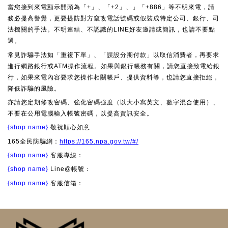
當您接到來電顯示開頭為「+」、「+2」、」「+886」等不明來電，請
務必提高警覺，更要提防對方竄改電話號碼或假裝成特定公司、銀行、司
法機關的手法。不明連結、不認識的LINE好友邀請或簡訊，也請不要點
選。
常見詐騙手法如「重複下單」、「誤設分期付款」以取信消費者，再要求
進行網路銀行或ATM操作流程。如果與銀行帳務有關，請您直接致電給銀
行，如果來電內容要求您操作相關帳戶、提供資料等，也請您直接拒絕，
降低詐騙的風險。
亦請您定期修改密碼、強化密碼強度（以大小寫英文、數字混合使用）、
不要在公用電腦輸入帳號密碼，以提高資訊安全。
{shop name}
敬祝順心如意
165全民防騙網：
https://165.npa.gov.tw/#/
{shop name}
客服專線：
{shop name}
Line@帳號：
{shop name}
客服信箱：