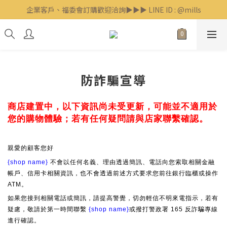
企業客戶、福委會訂購歡迎洽詢▶▶▶ LINE ID : @mills
🛎米爾斯官方 LINE【專人線上客服】 點我！
🛎米爾斯官方 LINE【專人線上客服】 點我！
防詐騙宣導
商店建置中，以下資訊尚未受更新，可能並不適用於
您的購物體驗；若有任何疑問請與店家聯繫確認。
親愛的顧客您好
{shop name}
不會以任何名義、理由透過簡訊、電話向您索取相關金融
帳戶、信用卡相關資訊，也不會透過前述方式要求您前往銀行臨櫃或操作
ATM。
如果您接到相關電話或簡訊，請提高警覺，切勿輕信不明來電指示，若有
疑慮，敬請於第一時間聯繫
{shop name}
或撥打警政署 165 反詐騙專線
進行確認。