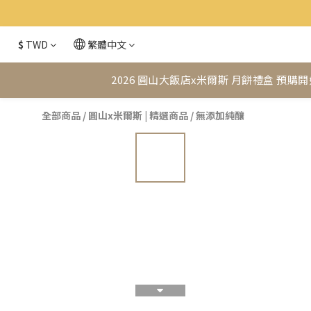
$
TWD
繁體中文
2026 圓山大飯店x米爾斯 月餅禮盒 預購開
全部商品
/
圓山x米爾斯 | 精選商品
/
無添加純釀