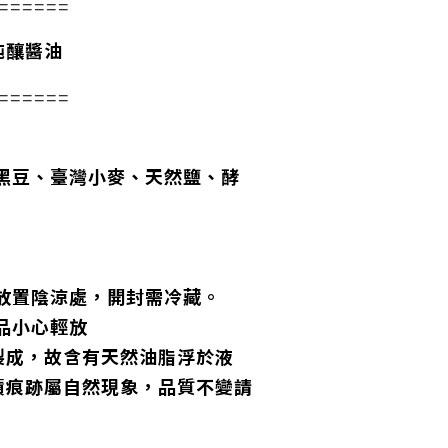
======
純釀醬油
======
L
灣黑豆、臺灣小麥、天然鹽、酵
封放置陰涼處，開封需冷藏。
品小心輕放
製成，故含有天然油脂浮於液
積痕跡屬自然現象，品質不變請