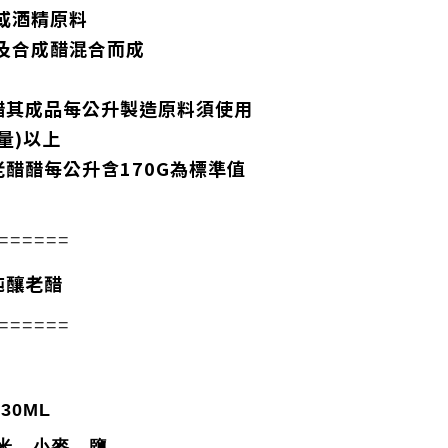
或酒精原料
及合成醋混合而成
醋其成品每公升製造原料須使用
量)以上
醋醋每公升含170G為標準值
======
純釀老醋
======
0ML
米、小麥、鹽