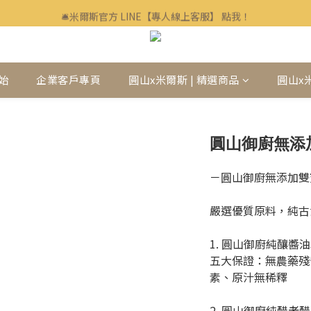
🛎米爾斯官方 LINE【專人線上客服】 點我！
🛎米爾斯官方 LINE【專人線上客服】 點我！
企業客戶、福委會訂購歡迎洽詢▶▶▶ LINE ID : @mills
🛎米爾斯官方 LINE【專人線上客服】 點我！
始
企業客戶專頁
圓山x米爾斯 | 精選商品
圓山x
圓山御廚無添
－圓山御廚無添加雙
嚴選優質原料，純古
1. 圓山御廚純釀醬油3
五大保證：無農藥殘
素、原汁無稀釋
2. 圓山御廚純醋老醋2