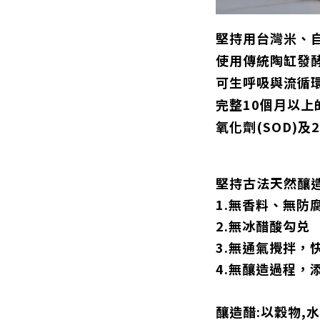
堅持用台灣米、
使用傳統陶缸發酵
可生呼吸與流循
完整10個月以上
氧化劑(SOD)
堅持古法天然釀
1.無香料、無防
2.無冰醋酸勾兑
3.無通氣攪拌，
4.無釀造過程，
釀造醋:以穀物,