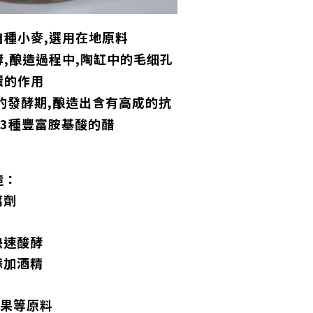
自種小麥,選用在地原料
,酿造過程中,陶缸中的毛细孔
環的作用
的發酵期,酿造出含有高成的抗
及23種豐富胺基酸的醋
造：
腐劑
快速酸酵
添加酒精
水果等原料