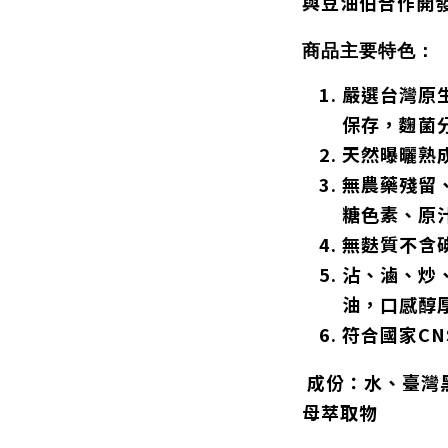
與豆油伯合作開
商品主要特色：
嚴選台灣原
保存，麴菌
天然曝曬熟成
無農藥殘留
糖色素、原
無麩質不含
沾、滷、炒
油，口感醇
符合國家C
成份：水、臺灣
母萃取物