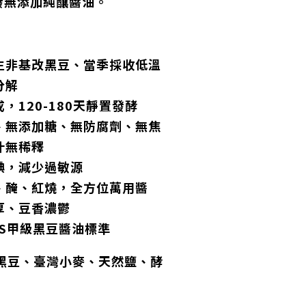
發無添加純釀醬油。
生非基改黑豆、當季採收低溫
分解
，120-180天靜置發酵
、無添加糖、無防腐劑、無焦
汁無稀釋
碘，減少過敏源
、醃、紅燒，全方位萬用醬
厚、豆香濃鬱
NS甲級黑豆醬油標準
黑豆、臺灣小麥、天然鹽、酵