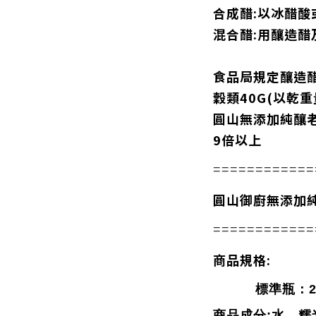
合成醋:以冰醋酸
混合醋:用釀造醋
食品局規定釀造
穀類40G(以乾重
圓山無添加純釀老
9倍以上
============
圓山御廚無添加
============
商品規格:
標準瓶：23
商品成分:水、糯