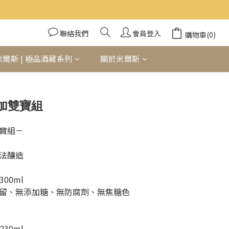
聯絡我們
會員登入
購物車(0)
米爾斯 | 極品酒藏系列
關於米爾斯
立即購買
加雙寶組
寶組－
法釀造
00ml 
留、無添加糖、無防腐劑、無焦糖色
30ml