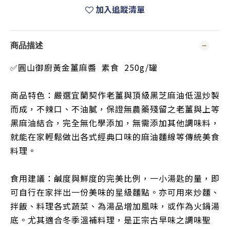
加入追蹤清單
商品描述
✅圓山御廚黃金薑麻醬 素食 250g/罐
商品特色：嚴選宜蘭契作老薑與頂級黑芝麻油低溫炒製
而成，不辣口、不油膩，保證無農藥殘留之老薑與上等
黑麻油結合，完全無化學添加，無需添加其他調味料，
就能在家輕鬆做出各式經典口味的麻油麵線等傳統美食
料理。
食用建議：鹹度與鮮度的完美比例，一小湯匙的量，即
可自行在家拌出一份美味的星級麵點。亦可用來炒麵、
拌飯、料理各式蔬菜、為湯品增加風味，或作為火鍋湯
底。尤其適合冬季溫補料理，是正宗古早味之調味聖