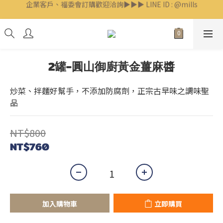
企業客戶、福委會訂購歡迎洽詢▶▶▶ LINE ID : @mills
🛎米爾斯官方 LINE【專人線上客服】 點我！
🛎米爾斯官方 LINE【專人線上客服】 點我！
2罐-圓山御廚黃金薑麻醬
炒菜、拌麵好幫手，不添加防腐劑，正宗古早味之調味聖
品
NT$800
NT$760
加入購物車
立即購買