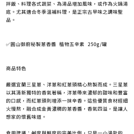
拌飯、料理各式蔬菜、為湯品增加風味，或作為火鍋湯
底。尤其適合冬季溫補料理，是正宗古早味之調味聖
品。
✅圓山御廚秘製蔥香醬
植物五辛素 250g/罐
商品特色
嚴選宜蘭三星蔥、洋蔥和紅蔥頭精心熬製而成。三星蔥
以其清新獨特的香氣著稱，洋蔥帶來濃郁的甜味和豐富
的口感，而紅蔥頭則增添一抹辛香。這些優質食材經細
火慢熬，融合成金黃濃稠的蔥香醬，香氣四溢，是讓人
想家的懷舊味道。
食用建議：鹹度與鮮度的完美比例，只是一小湯匙的