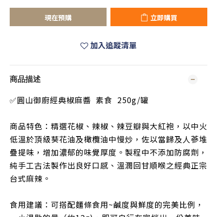
現在預購
立即購買
加入追蹤清單
商品描述
✅圓山御廚經典椒麻醬 素食 250g/罐
商品特色：精選花椒、辣椒、辣豆瓣與大紅袍，以中火
低溫於頂級葵花油及橄欖油中慢炒，佐以當歸及人蔘堆
疊提味，增加濃郁的味覺厚度。製程中不添加防腐劑，
純手工古法製作出良好口感、溫潤回甘順喉之經典正宗
台式麻辣。
食用建議：可搭配麵條食用~鹹度與鮮度的完美比例，