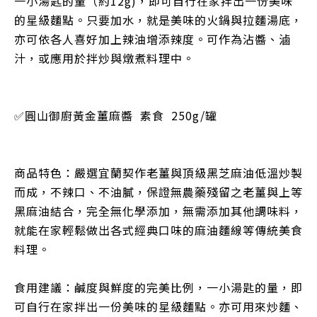
一小湯匙的量（約12g)，即可自行在家拌出一份美味
的星級麵點。只要加水，就是美味的火鍋與拉麵湯底，
亦可依各人喜好加上辣油增添辣度。可作為沾醬、滷
汁，或應用於拌炒與燉煮料理中。
✅圓山御廚黃金薑麻醬 素食 250g/罐
商品特色：嚴選宜蘭契作老薑與頂級黑芝麻油低溫炒製
而成，不辣口、不油膩，保證無農藥殘留之老薑與上等
黑麻油結合，完全無化學添加，無需添加其他調味料，
就能在家輕鬆做出各式經典口味的麻油麵線等傳統美食
料理。
食用建議：鹹度與鮮度的完美比例，一小湯匙的量，即
可自行在家拌出一份美味的星級麵點。亦可用來炒麵、