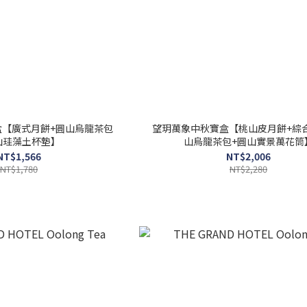
盒【廣式月餅+圓山烏龍茶包
望玥萬象中秋寶盒【桃山皮月餅+綜
山珪藻土杯墊】
山烏龍茶包+圓山實景萬花筒
NT$1,566
NT$2,006
NT$1,780
NT$2,280