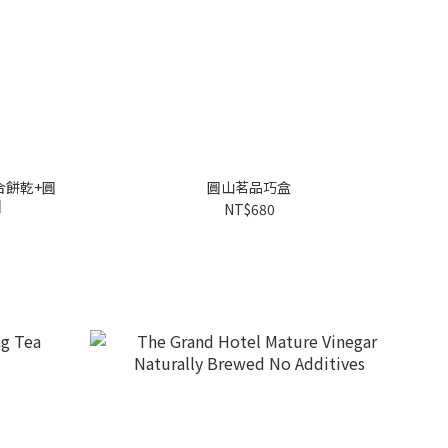
合餅乾+圓
圓山茗品巧盒
】
NT$680