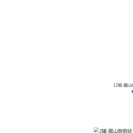
12瓶-圓