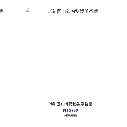
2罐-圓山御廚秘製蔥香醬
NT$760
NT$800