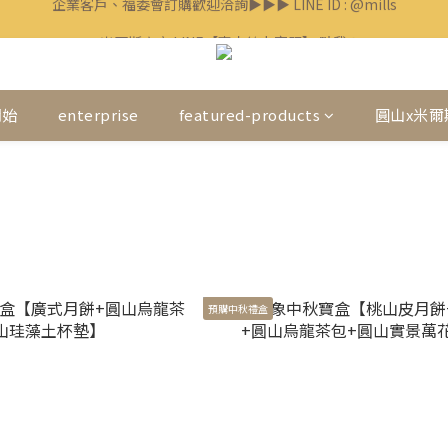
🛎米爾斯官方 LINE【專人線上客服】 點我！
🛎米爾斯官方 LINE【專人線上客服】 點我！
企業客戶、福委會訂購歡迎洽詢▶▶▶ LINE ID : @mills
🛎米爾斯官方 LINE【專人線上客服】 點我！
開始
enterprise
featured-products
圓山x米爾
預購中秋禮盒