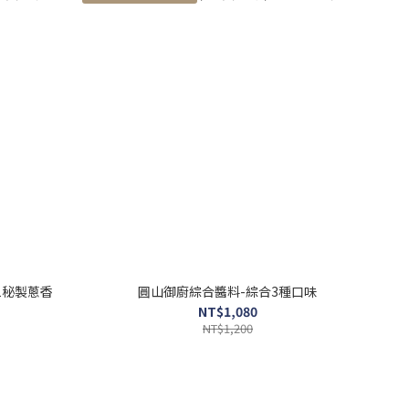
1秘製蔥香
圓山御廚綜合醬料-綜合3種口味
NT$1,080
NT$1,200