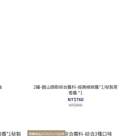
油
2罐-圓山御廚綜合醬料-經典椒麻醬*1/秘製蔥
香醬 *1
NT$760
NT$800
預購商品2026/03/16出貨