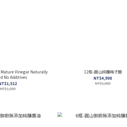
Mature Vinegar Naturally
12瓶-圓山純釀梅子醋
d No Additives
NT$4,998
NT$1,512
NT$5,880
NT$1,680