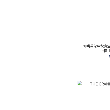
仰玥萬象中秋寶
+圓